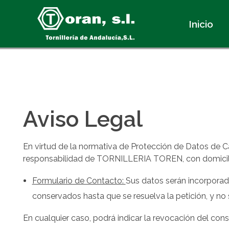
Nota:
este
Inicio
sitio
web
incluye
un
sistema
de
accesibilidad.
Aviso Legal
Presione
Control-
F11
En virtud de la normativa de Protección de Datos de Ca
para
responsabilidad de TORNILLERIA TOREN, con domicili
ajustar
el
Formulario de Contacto:
Sus datos serán incorporado
sitio
conservados hasta que se resuelva la petición, y no 
web
a
En cualquier caso, podrá indicar la revocación del conse
las