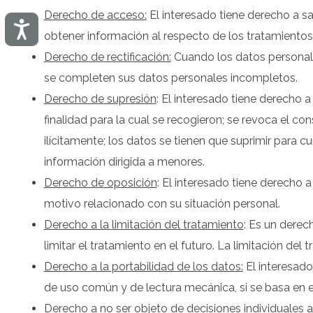
personas
Derecho
de acceso:
El interesado tiene derecho a sa
Accesibilidad
con
obtener información al respecto de los tratamientos
discapacidad
Derecho de
rectificación:
Cuando los datos personales
visual
se completen sus datos personales incompletos.
que
están
Derecho de
supresión
: El interesado tiene derecho 
usando
finalidad para la cual se recogieron; se revoca el co
un
ilícitamente; los datos se tienen que suprimir para c
lector
información dirigida a menores.
de
pantalla;
Derecho de
oposición
: El interesado tiene derecho
Presione
motivo relacionado con su situación personal.
Control-
Derecho a la
limitación del tratamiento
: Es un derec
F10
limitar el tratamiento en el futuro. La limitación de
para
abrir
Derecho
a la portabilidad de los datos:
El interesado
un
de uso común y de lectura mecánica, si se basa en e
menú
Derecho
a no ser objeto de decisiones individuales