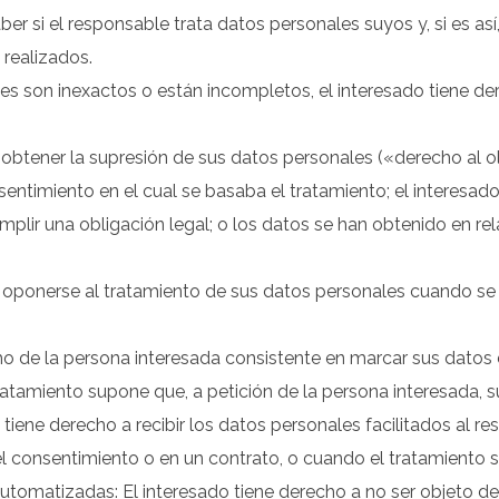
ber si el responsable trata datos personales suyos y, si es as
 realizados.
 son inexactos o están incompletos, el interesado tiene der
a obtener la supresión de sus datos personales («derecho al o
nsentimiento en el cual se basaba el tratamiento; el interesad
umplir una obligación legal; o los datos se han obtenido en rel
 a oponerse al tratamiento de sus datos personales cuando s
ho de la persona interesada consistente en marcar sus datos 
l tratamiento supone que, a petición de la persona interesada, 
 tiene derecho a recibir los datos personales facilitados al 
l consentimiento o en un contrato, o cuando el tratamiento 
 automatizadas:
El interesado tiene derecho a no ser objeto d