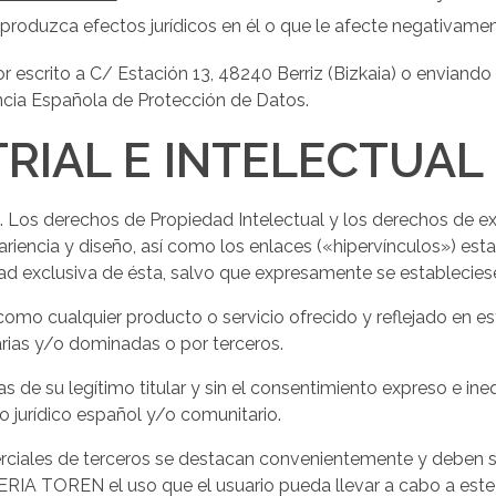
e produzca efectos jurídicos en él o que le afecte negativamen
r escrito a C/ Estación 13, 48240 Berriz (Bizkaia) o enviand
cia Española de Protección de Datos.
RIAL E INTELECTUAL
os derechos de Propiedad Intelectual y los derechos de exp
ariencia y diseño, así como los enlaces («hipervínculos») est
d exclusiva de ésta, salvo que expresamente se estableciese
como cualquier producto o servicio ofrecido y reflejado en 
ias y/o dominadas o por terceros.
s de su legítimo titular y sin el consentimiento expreso e in
o jurídico español y/o comunitario.
rciales de terceros se destacan convenientemente y deben s
RIA TOREN el uso que el usuario pueda llevar a cabo a este 