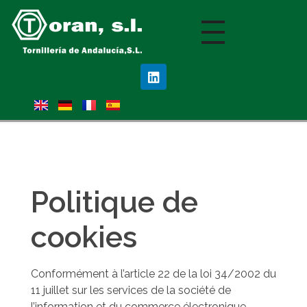
Nota:
este
sitio
web
incluye
un
sistema
de
accesibilidad.
Politique de
cookies
Conformément à l’article 22 de la loi 34/2002 du
11 juillet sur les services de la société de
l’information et du commerce électronique